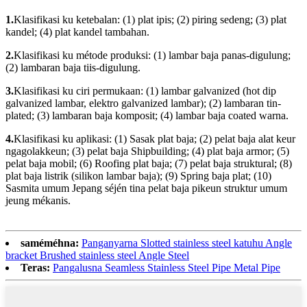
1.
Klasifikasi ku ketebalan: (1) plat ipis; (2) piring sedeng; (3) plat
kandel; (4) plat kandel tambahan.
2.
Klasifikasi ku métode produksi: (1) lambar baja panas-digulung;
(2) lambaran baja tiis-digulung.
3.
Klasifikasi ku ciri permukaan: (1) lambar galvanized (hot dip
galvanized lambar, elektro galvanized lambar); (2) lambaran tin-
plated; (3) lambaran baja komposit; (4) lambar baja coated warna.
4.
Klasifikasi ku aplikasi: (1) Sasak plat baja; (2) pelat baja alat keur
ngagolakkeun; (3) pelat baja Shipbuilding; (4) plat baja armor; (5)
pelat baja mobil; (6) Roofing plat baja; (7) pelat baja struktural; (8)
plat baja listrik (silikon lambar baja); (9) Spring baja plat; (10)
Sasmita umum Jepang séjén tina pelat baja pikeun struktur umum
jeung mékanis.
saméméhna:
Panganyarna Slotted stainless steel katuhu Angle
bracket Brushed stainless steel Angle Steel
Teras:
Pangalusna Seamless Stainless Steel Pipe Metal Pipe