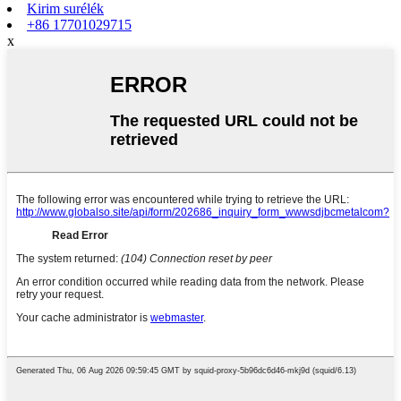
Kirim surélék
+86 17701029715
x