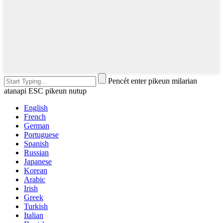
Pencét enter pikeun milarian
atanapi ESC pikeun nutup
English
French
German
Portuguese
Spanish
Russian
Japanese
Korean
Arabic
Irish
Greek
Turkish
Italian