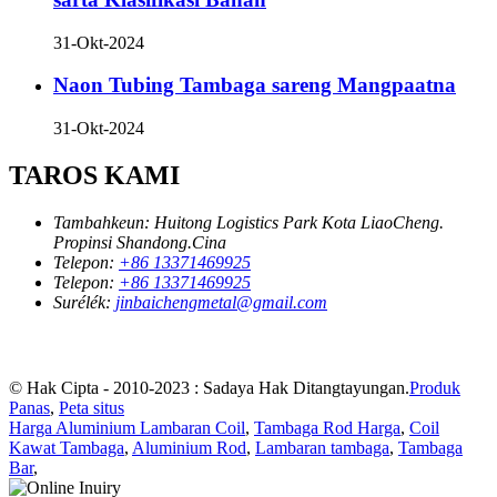
31-Okt-2024
Naon Tubing Tambaga sareng Mangpaatna
31-Okt-2024
TAROS KAMI
Tambahkeun:
Huitong Logistics Park Kota LiaoCheng.
Propinsi Shandong.Cina
Telepon:
+86 13371469925
Telepon:
+86 13371469925
Surélék:
jinbaichengmetal@gmail.com
© Hak Cipta - 2010-2023 : Sadaya Hak Ditangtayungan.
Produk
Panas
,
Peta situs
Harga Aluminium Lambaran Coil
,
Tambaga Rod Harga
,
Coil
Kawat Tambaga
,
Aluminium Rod
,
Lambaran tambaga
,
Tambaga
Bar
,