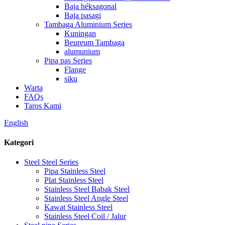
Baja héksagonal
Baja pasagi
Tambaga Aluminium Series
Kuningan
Beureum Tambaga
alumunium
Pipa pas Series
Flange
siku
Warta
FAQs
Taros Kami
English
Kategori
Steel Steel Series
Pipa Stainless Steel
Plat Stainless Steel
Stainless Steel Babak Steel
Stainless Steel Angle Steel
Kawat Stainless Steel
Stainless Steel Coil / Jalur