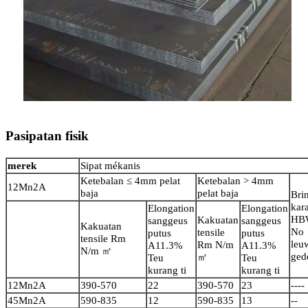
Pasipatan fisik
merek
Sipat mékanis
Ketebalan ≤ 4mm pelat
Ketebalan > 4mm
12Mn2A
baja
pelat baja
Brin
kar
Elongation
Elongation
HB
Kakuatan
sanggeus
sanggeus
Kakuatan
No
tensile
putus
putus
tensile Rm
leu
Rm N/m
A11.3%
A11.3%
N/m ㎡
gede
㎡
Teu
Teu
kurang ti
kurang ti
12Mn2A
390-570
22
390-570
23
----
45Mn2A
590-835
12
590-835
13
--