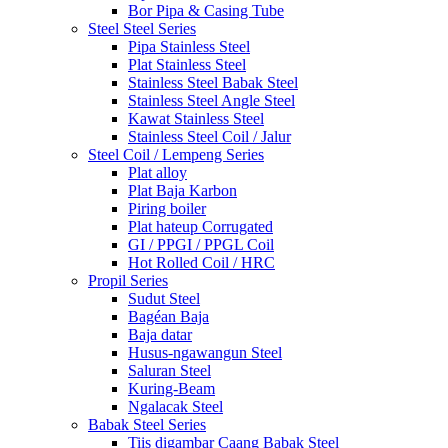
Bor Pipa & Casing Tube
Steel Steel Series
Pipa Stainless Steel
Plat Stainless Steel
Stainless Steel Babak Steel
Stainless Steel Angle Steel
Kawat Stainless Steel
Stainless Steel Coil / Jalur
Steel Coil / Lempeng Series
Plat alloy
Plat Baja Karbon
Piring boiler
Plat hateup Corrugated
GI / PPGI / PPGL Coil
Hot Rolled Coil / HRC
Propil Series
Sudut Steel
Bagéan Baja
Baja datar
Husus-ngawangun Steel
Saluran Steel
Kuring-Beam
Ngalacak Steel
Babak Steel Series
Tiis digambar Caang Babak Steel