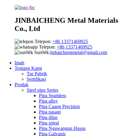
JINBAICHENG Metal Materials
Co., Ltd
Telepon:
+86 13371469925
Telepon:
+86 13371469925
Surélék:
jinbaichengmetal@gmail.com
Imah
Tentang Kami
Tur Pabrik
Sertifikasi
Produk
Steel pipe Series
Pipa Seamless
Pipa alloy
Pipa Caang Precision
Pipa pasagi
Pipa dilas
Pipa spiral
Pipa Ngawangun Husus
Pipa Galvanis