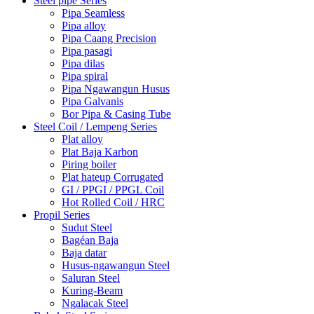
Steel pipe Series
Pipa Seamless
Pipa alloy
Pipa Caang Precision
Pipa pasagi
Pipa dilas
Pipa spiral
Pipa Ngawangun Husus
Pipa Galvanis
Bor Pipa & Casing Tube
Steel Coil / Lempeng Series
Plat alloy
Plat Baja Karbon
Piring boiler
Plat hateup Corrugated
GI / PPGI / PPGL Coil
Hot Rolled Coil / HRC
Propil Series
Sudut Steel
Bagéan Baja
Baja datar
Husus-ngawangun Steel
Saluran Steel
Kuring-Beam
Ngalacak Steel