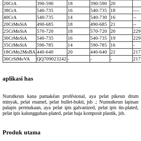
20CrA
390-590
18
390-590
20
38CrA
540-735
16
540-735
18
----
40CrA
540-735
14
540-730
16
--
20CrMnSiA
490-685
18
490-685
21
--
25CrMnSiA
570-720
18
570-720
20
229
30CrMnSiA
540-735
16
540-735
19
229
35CrMnSiA
590-785
14
590-785
16
-
18CrMn2MoBA
440-640
20
440-640
22
217
30CrSiMoVA
QQ709023242
-
-
-
217
aplikasi has
Nurutkeun kana pamakéan profésional, aya pelat pikeun drum
minyak, pelat enamel, pelat bullet-bukti, jsb .; Numutkeun lapisan
palapis permukaan, aya pelat ipis galvanized, pelat ipis tin-plated,
pelat ipis kalungguhan-plated, pelat baja komposit plastik, jsb.
Produk utama