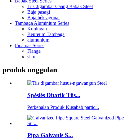
Babak Steel Series
Tiis digambar Caang Babak Steel
Baja pasagi
Baja héksagonal
Tambaga Aluminium Series
Kuningan
Beureum Tambaga
alumunium
Pipa pas Series
Flange
siku
produk unggulan
Spésiés Ditarik Tiis...
Perkenalan Produk Kusabab partic...
Pipa Galvanis S...