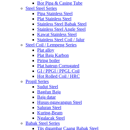
Bor Pipa & Casing Tube
Steel Steel Series
Pipa Stainless Steel
Plat Stainless Steel
Stainless Steel Babak Steel
Stainless Steel Angle Steel
Kawat Stainless Steel
Stainless Steel Coil / Jalur
Steel Coil / Lempeng Series
Plat alloy
Plat Baja Karbon
Piring boiler
Plat hateup Corrugated
GI / PPGI / PPGL Coil
Hot Rolled Coil / HRC
Propil Series
Sudut Steel
Bagéan Baja
Baja datar
Husus-ngawangun Steel
Saluran Steel
Kuring-Beam
Ngalacak Steel
Babak Steel Series
Tiis digambar Caang Babak Steel