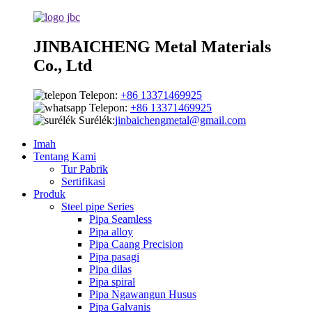
JINBAICHENG Metal Materials
Co., Ltd
Telepon:
+86 13371469925
Telepon:
+86 13371469925
Surélék:
jinbaichengmetal@gmail.com
Imah
Tentang Kami
Tur Pabrik
Sertifikasi
Produk
Steel pipe Series
Pipa Seamless
Pipa alloy
Pipa Caang Precision
Pipa pasagi
Pipa dilas
Pipa spiral
Pipa Ngawangun Husus
Pipa Galvanis