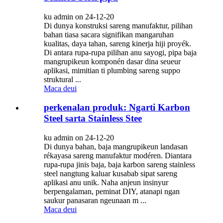
ku admin on 24-12-20
Di dunya konstruksi sareng manufaktur, pilihan
bahan tiasa sacara signifikan mangaruhan
kualitas, daya tahan, sareng kinerja hiji proyék.
Di antara rupa-rupa pilihan anu sayogi, pipa baja
mangrupikeun komponén dasar dina seueur
aplikasi, mimitian ti plumbing sareng suppo
struktural ...
Maca deui
perkenalan produk: Ngarti Karbon
Steel sarta Stainless Stee
ku admin on 24-12-20
Di dunya bahan, baja mangrupikeun landasan
rékayasa sareng manufaktur modéren. Diantara
rupa-rupa jinis baja, baja karbon sareng stainless
steel nangtung kaluar kusabab sipat sareng
aplikasi anu unik. Naha anjeun insinyur
berpengalaman, peminat DIY, atanapi ngan
saukur panasaran ngeunaan m ...
Maca deui