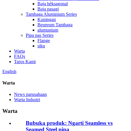
Baja héksagonal
Baja pasagi
Tambaga Aluminium Series
Kuningan
Beureum Tambaga
alumunium
Pipa pas Series
Flange
siku
Warta
FAQs
Taros Kami
English
Warta
News parusahaan
Warta Industri
Warta
Bubuka produk: Ngarti Seamless vs
Seamed Steel pipa