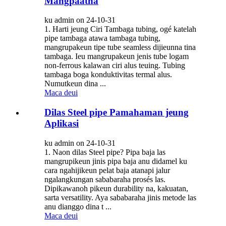
Mangpaatna
ku admin on 24-10-31
1. Harti jeung Ciri Tambaga tubing, ogé katelah
pipe tambaga atawa tambaga tubing,
mangrupakeun tipe tube seamless dijieunna tina
tambaga. Ieu mangrupakeun jenis tube logam
non-ferrous kalawan ciri alus teuing. Tubing
tambaga boga konduktivitas termal alus.
Numutkeun dina ...
Maca deui
Dilas Steel pipe Pamahaman jeung
Aplikasi
ku admin on 24-10-31
1. Naon dilas Steel pipe? Pipa baja las
mangrupikeun jinis pipa baja anu didamel ku
cara ngahijikeun pelat baja atanapi jalur
ngalangkungan sababaraha prosés las.
Dipikawanoh pikeun durability na, kakuatan,
sarta versatility. Aya sababaraha jinis metode las
anu dianggo dina t ...
Maca deui