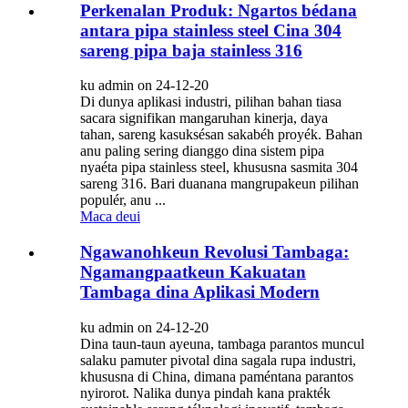
Perkenalan Produk: Ngartos bédana
antara pipa stainless steel Cina 304
sareng pipa baja stainless 316
ku admin on 24-12-20
Di dunya aplikasi industri, pilihan bahan tiasa
sacara signifikan mangaruhan kinerja, daya
tahan, sareng kasuksésan sakabéh proyék. Bahan
anu paling sering dianggo dina sistem pipa
nyaéta pipa stainless steel, khususna sasmita 304
sareng 316. Bari duanana mangrupakeun pilihan
populér, anu ...
Maca deui
Ngawanohkeun Revolusi Tambaga:
Ngamangpaatkeun Kakuatan
Tambaga dina Aplikasi Modern
ku admin on 24-12-20
Dina taun-taun ayeuna, tambaga parantos muncul
salaku pamuter pivotal dina sagala rupa industri,
khususna di China, dimana paméntana parantos
nyirorot. Nalika dunya pindah kana prakték