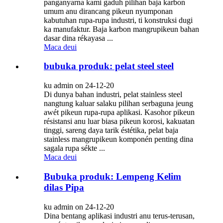
panganyarna kami gaduh pilihan baja karbon
umum anu dirancang pikeun nyumponan
kabutuhan rupa-rupa industri, ti konstruksi dugi
ka manufaktur. Baja karbon mangrupikeun bahan
dasar dina rékayasa ...
Maca deui
bubuka produk: pelat steel steel
ku admin on 24-12-20
Di dunya bahan industri, pelat stainless steel
nangtung kaluar salaku pilihan serbaguna jeung
awét pikeun rupa-rupa aplikasi. Kasohor pikeun
résistansi anu luar biasa pikeun korosi, kakuatan
tinggi, sareng daya tarik éstétika, pelat baja
stainless mangrupikeun komponén penting dina
sagala rupa sékte ...
Maca deui
Bubuka produk: Lempeng Kelim
dilas Pipa
ku admin on 24-12-20
Dina bentang aplikasi industri anu terus-terusan,