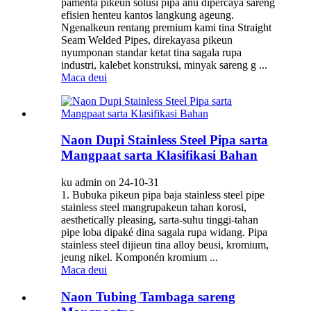
paménta pikeun solusi pipa anu dipercaya sareng
efisien henteu kantos langkung ageung.
Ngenalkeun rentang premium kami tina Straight
Seam Welded Pipes, direkayasa pikeun
nyumponan standar ketat tina sagala rupa
industri, kalebet konstruksi, minyak sareng g ...
Maca deui
Naon Dupi Stainless Steel Pipa sarta
Mangpaat sarta Klasifikasi Bahan
ku admin on 24-10-31
1. Bubuka pikeun pipa baja stainless steel pipe
stainless steel mangrupakeun tahan korosi,
aesthetically pleasing, sarta-suhu tinggi-tahan
pipe loba dipaké dina sagala rupa widang. Pipa
stainless steel dijieun tina alloy beusi, kromium,
jeung nikel. Komponén kromium ...
Maca deui
Naon Tubing Tambaga sareng