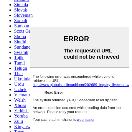
Sinhala
Slovak
Slovenian
Somali
Samoan
Scots Gaelic
Shona
Sindhi
Sundanese
Swahili
Tajik
Tamil
Telugu
Thai
Ukrainian
Urdu
Uzbek
Vietnamese
Welsh
Xhosa
Yiddish
Yoruba
Zulu
Kinyarwanda
Tatar