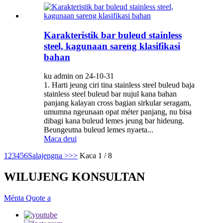
Karakteristik bar buleud stainless
steel, kagunaan sareng klasifikasi
bahan
ku admin on 24-10-31
1. Harti jeung ciri tina stainless steel buleud baja
stainless steel buleud bar nujul kana bahan
panjang kalayan cross bagian sirkular seragam,
umumna ngeunaan opat méter panjang, nu bisa
dibagi kana buleud lemes jeung bar hideung.
Beungeutna buleud lemes nyaeta...
Maca deui
1
2
3
4
5
6
Salajengna >
>>
Kaca 1 / 8
WILUJENG KONSULTAN
Ménta Quote a