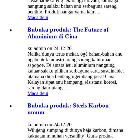
sustainable sareng téknologi inovatif, tambaga
nangtung salaku bahan anu serbaguna sareng
penting. Produk panganyarna kami ...
Maca deui
Bubuka produk: The Future of
Aluminium di Cina
ku admin on 24-12-20
Nalika dunya terus mekar, ogé bahan-bahan anu
ngabentuk industri urang sareng kahirupan
sapopoe. Di antara ieu, aluminium nangtung
kaluar salaku pilihan serbaguna sarta sustainable,
utamana dina bentang ngembang pesat Cina.
Kalayan sipat anu hampang, résistansi korosi,
sareng daur ulang ...
Maca deui
Bubuka produk: Steels Karbon
umum
ku admin on 24-12-20
Wilujeng sumping di dunya baja karbon, dimana
kakuatan minuhan versatility! Garis produk