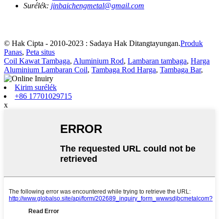
Surélék:
jinbaichengmetal@gmail.com
© Hak Cipta - 2010-2023 : Sadaya Hak Ditangtayungan.
Produk
Panas
,
Peta situs
Coil Kawat Tambaga
,
Aluminium Rod
,
Lambaran tambaga
,
Harga
Aluminium Lambaran Coil
,
Tambaga Rod Harga
,
Tambaga Bar
,
Kirim surélék
+86 17701029715
x